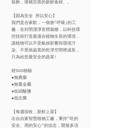
裝飾，堪稱百搭的新鮮食材。。
【因為安全 所以安心】
我們是合家歡，一個會｢呼吸｣的工
廠，在封閉潔淨室裡栽種，以科技環
控技術打造最適合植物生長的環境，
讓植物可以不受氣候影響與環境汙
染、不受病蟲害的乾淨空間裡成長，
只為給您最安全的蔬菜!
經SGS檢驗
●無農藥
●無重金屬
●低硝酸鹽
●低生菌
【每週採收，新鮮上菜】
出自自家智慧植物工廠，秉持”吃的
安全、用的安心”的信念，開發多項