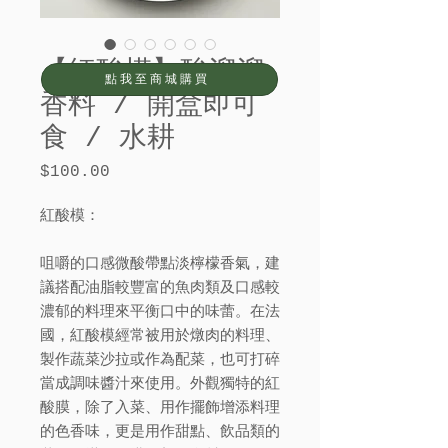
【紅酸模】酸溜溜
點我至商城購買
香料 / 開盒即可
食 / 水耕
$100.00
價
格
紅酸模：
咀嚼的口感微酸帶點淡檸檬香氣，建
議搭配油脂較豐富的魚肉類及口感較
濃郁的料理來平衡口中的味蕾。在法
國，紅酸模經常被用於燉肉的料理、
製作蔬菜沙拉或作為配菜，也可打碎
當成調味醬汁來使用。外觀獨特的紅
酸膜，除了入菜、用作擺飾增添料理
的色香味，更是用作甜點、飲品類的