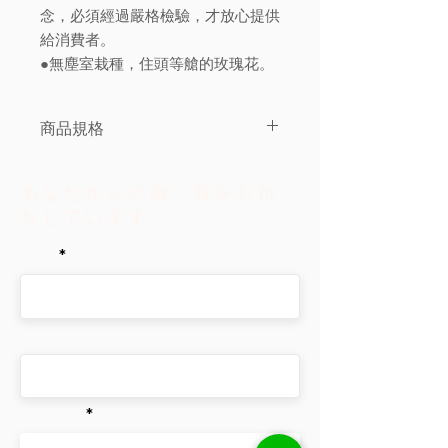
念，必須經過嚴格檢驗，才放心提供
給消費者。
●無塵室栽種，住頭等艙的玫瑰花。
商品規格
商品組合
/
規格：單罐裝
商品品名：玫瑰香窨蜜香紅
あなたからの御一報をお待
內容物成分：乾燥玫瑰花、蜜香紅
ちしています
茶
食品添加物名稱：無
名前
原產地
(
國
)
：台灣
携帯電話
Eメール