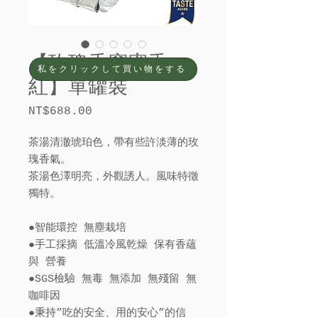
【玫瑰香窨蜜香
私をクリックして買い物をする
紅】單罐裝
NT$688.00
価
格
茶湯清澈琥珀色，帶有些許淡薄的玫
瑰香氣。
茶湯色澤明亮，外觀誘人。風味特徵
獨特。
●智能環控 無塵栽培
●手工採摘 低溫冷風乾燥 保有香蘊
與 營養
●SGS檢驗 無毒 無添加 無殘留 無
咖啡因
●秉持”吃的安全、用的安心”的信