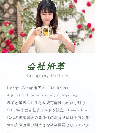
会社沿革
Company History
Hongyi Group傘下の「Hejiahuan
Agricultural Biotechnology Company」
農業と環境の共生と持続可能性への取り組み
2019年末に自社ブランドを設立 - Family Fun
現代の環境資源の希少性の高まりに目を向ける
食の安全は長い間大きな社会問題となっていま
す