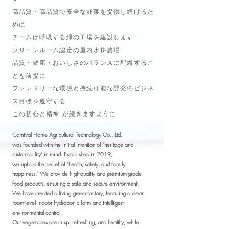
高品質・高品質で安全な野菜を提供し続けるた
めに
チームは呼吸する緑の工場を建設します
クリーンルーム認定の屋内水耕農場
品質・健康・おいしさのバランスに配慮するこ
とを前提に
フレンドリーな環境と持続可能な開発のビジネ
ス目標を遵守する
この初心と精神 が続きますように
Carnival Home Agricultural Technology Co., Ltd.
was founded with the initial intention of "heritage and
sustainability" in mind. Established in 2019,
we uphold the belief of "health, safety, and family
happiness." We provide high-quality and premium-grade
food products, ensuring a safe and secure environment.
We have created a living green factory, featuring a
clean
room-level indoor hydroponic farm and intelligent
environmental control.
Our vegetables are crisp, refreshing, and healthy, while