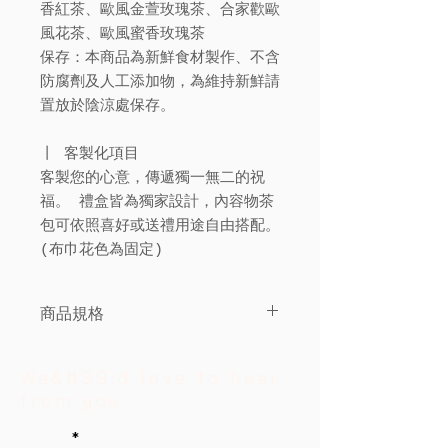
香紅茶、歐風金萱玫瑰茶、合家歡歐
風花茶、歐風蜜香玫瑰茶
保存：本商品為新鮮食材製作、不含
防腐劑及人工添加物，為維持新鮮請
置放於陰涼處保存。
丨 客製化項目
客製您的心意，傳遞獨一無二的祝
福。 禮盒皆為獨家設計，內容物茶
包可依照喜好或送禮用途自由搭配。
(布巾花色為固定)
商品規格
二組入&四組入
We&#39;d love to hear
from you
Name