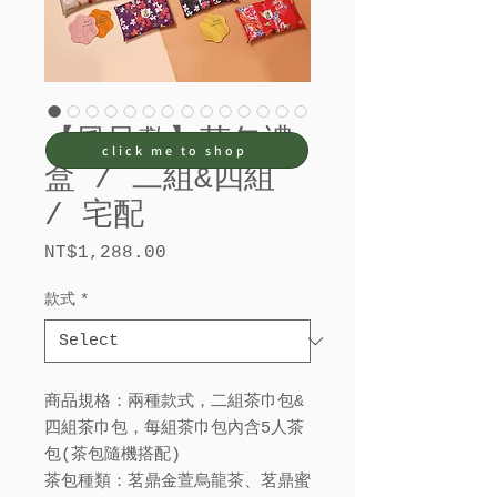
【風呂敷】茶包禮
click me to shop
盒 / 二組&四組
/ 宅配
Price
NT$1,288.00
款式
*
商品規格：兩種款式，二組茶巾包&
四組茶巾包，每組茶巾包內含5人茶
包(茶包隨機搭配)
茶包種類：茗鼎金萱烏龍茶、茗鼎蜜